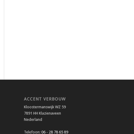
ACCENT VERBOUW
Kloostermanswijk WZ 59
7891 HH Klazienaveen
Nederland
Telefoon:
06 - 28 78 65 89