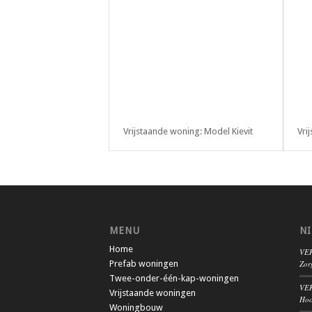
Vrijstaande woning: Model Kievit
Vri
MENU
N
Home
VER
Prefab woningen
Zor
Twee-onder-één-kap-woningen
VER
Vrijstaande woningen
Hoo
Woningbouw