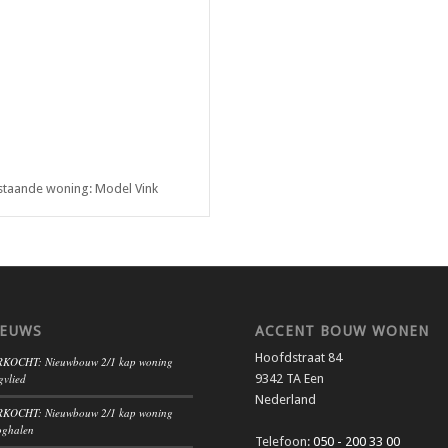
jstaande woning: Model Vink
IEUWS
ACCENT BOUW WONEN
Hoofdstraat 84
KOCHT: Nieuwbouw 2/1 kap woning
gvlied
9342 TA Een
Nederland
KOCHT: Nieuwbouw 2/1 kap woning
ghalen
Telefoon:
050 - 200 33 00