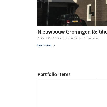
Nieuwbouw Groningen Reitdie
/
/
/
23 mei 2018
0 Reacties
in
Nieuws
door
frank
Lees meer
Portfolio items