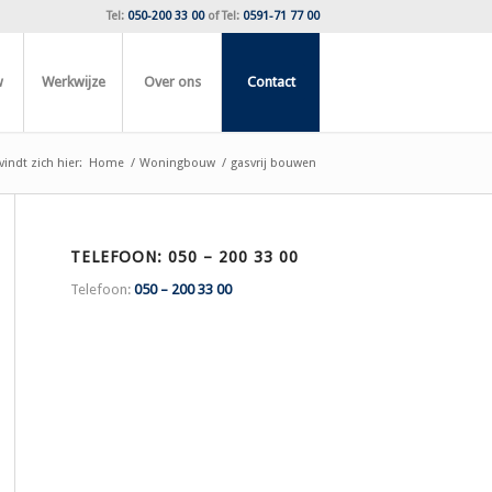
Tel:
050-200 33 00
of
Tel:
0591-71 77 00
w
Werkwijze
Over ons
Contact
indt zich hier:
Home
/
Woningbouw
/
gasvrij bouwen
TELEFOON: 050 – 200 33 00
Telefoon:
050 – 200 33 00