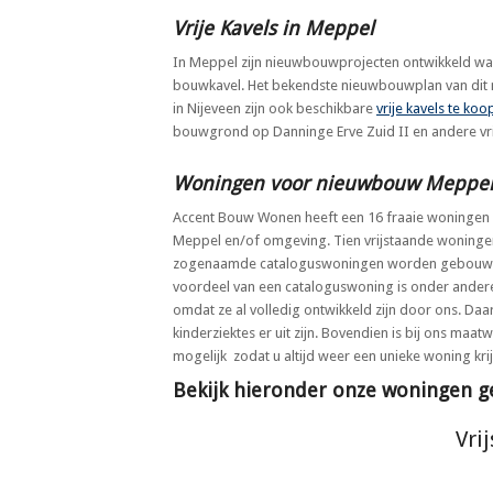
Vrije Kavels in Meppel
In Meppel zijn nieuwbouwprojecten ontwikkeld wa
bouwkavel. Het bekendste nieuwbouwplan van dit
in Nijeveen zijn ook beschikbare
vrije kavels te koo
bouwgrond op Danninge Erve Zuid II en andere vr
Woningen voor nieuwbouw Meppe
Accent Bouw Wonen heeft een 16 fraaie woningen o
Meppel en/of omgeving. Tien vrijstaande woning
zogenaamde cataloguswoningen worden gebouwd
voordeel van een cataloguswoning is onder andere
omdat ze al volledig ontwikkeld zijn door ons. Daar
kinderziektes er uit zijn. Bovendien is bij ons 
mogelijk zodat u altijd weer een unieke woning krij
Bekijk hieronder
onze
woningen ge
Vri