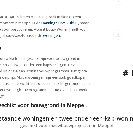
arbij particulieren ook aanspraak maken op een
 moment in Meppel is de
Danninge Erve Zuid II
, maar
p
voor particulieren. Accent Bouw Wonen heeft voor
ije bouwkavels passende
woningen
.
l
ntwikkeld die geschikt zijn voor bouwgrond in
en en zes twee-onder-een kapwoningen. Deze
#
 uit ons eigen woningbouwprogramma. Het grote
 de prijs. Modelwoningen zijn een stuk goedkoper
naast is de kwaliteit is ook een stuk hoger omdat alle
maatwerk woningbouwprogramma er nog veel maatwerk
gt.
schikt voor bouwgrond in Meppel.
jstaande woningen en twee-onder-een-kap-woni
geschikt voor nieuwbouwprojecten in Meppel