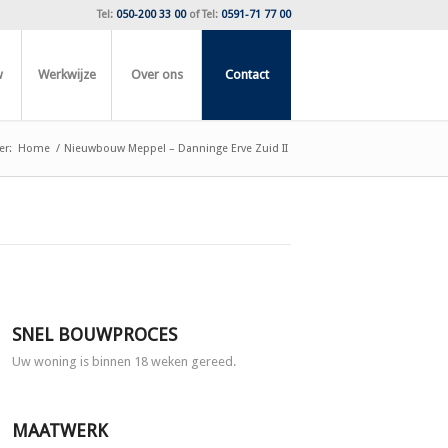
Tel:
050-200 33 00
of
Tel:
0591-71 77 00
w
Werkwijze
Over ons
Contact
er:
Home
/
Nieuwbouw Meppel – Danninge Erve Zuid II
SNEL BOUWPROCES
Uw woning is binnen 18 weken gereed.
MAATWERK