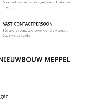
Maatwerk binnen de catalogusbouw. Uniek in de
markt!
VAST CONTACTPERSOON
Eén ervaren contactpersoon voor al uw vragen.
Dat is wel zo handig.
 NIEUWBOUW MEPPEL
ngen