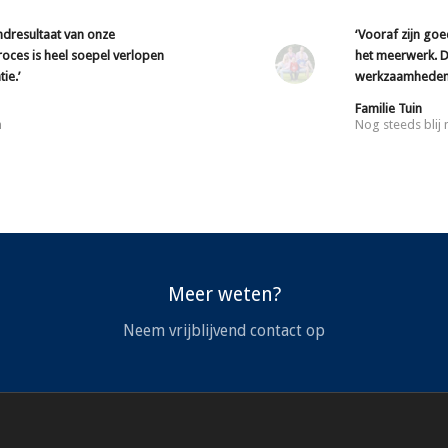
indresultaat van onze
‘Vooraf zijn go
ces is heel soepel verlopen
het meerwerk. D
ie.’
werkzaamheden 
Familie Tuin
n
Nog steeds blij
Meer weten?
Neem vrijblijvend contact op