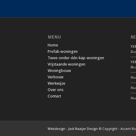
MENU
N
Home
VER
Prefab woningen
Zor
Twee-onder-één-kap-woningen
VER
Vrijstaande woningen
Hoo
Woningbouw
Verbouw
Nie
Werkwijze
Nie
Over ons
Contact
Nie
Webdesign - Jack Naaijer Design
© Copyright - Accent B