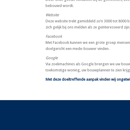
bebouwd wordt.
Website
Deze website trekt gemiddeld zo’n 3000 tot 8000
zich gelijk bij ons melden als ze geïnteresseerd zijn
Facebook
Met Facebook kunnen we een grote groep mensen be
doelgericht een mede-bouwer vinden.
Google
Via zoekmachines als Google brengen we uw bouwp
toekomstige woning, uw bouwplannen te zien krijg
Met deze doeltreffende aanpak vinden wij ongetw