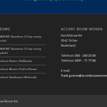
IEUWS
ACCENT BOUW WONEN
Hoofdstraat 84
KOCHT: Nieuwbouw 2/1 kap woning
gvlied
9342 TA Een
Nederland
KOCHT: Nieuwbouw 2/1 kap woning
ghalen
Telefoon:
050 - 200 33 00
Telefoon:
0591 - 71 77 00
uwbouw Emmen | Delftlanden
uwbouw Marum | Field of Dreams
E-mail:
frank.goeree@accentbouwwonen
uwbouw Stadskanaal (Molenwijk)
ouw Wonen B.V.