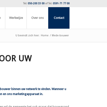
Tel:
050-200 33 00
of
Tel:
0591-71 77 00
w
Werkwijze
Over ons
Contact
U bevindt zich hier:
Home
/
Mede-bouwer
VOOR UW
-bouwer binnen uw netwerk te vinden. Wanneer u
n en ons marketingapparaat in.
dien wil de gemeente het ook graag dat bouwgrond