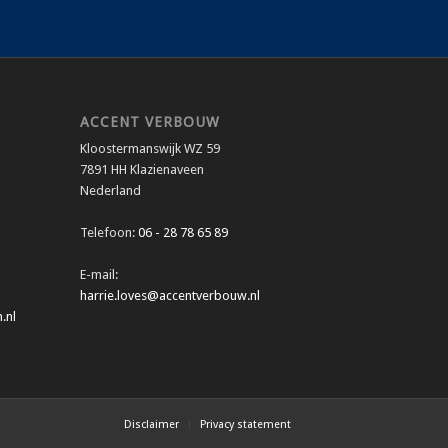
ACCENT VERBOUW
Kloostermanswijk WZ 59
7891 HH Klazienaveen
Nederland
Telefoon:
06 - 28 78 65 89
E-mail:
harrie.loves@accentverbouw.nl
.nl
Disclaimer
Privacy statement