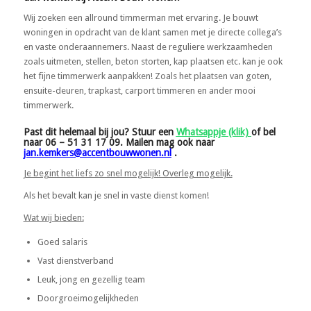
Wij zoeken een allround timmerman met ervaring. Je bouwt
woningen in opdracht van de klant samen met je directe collega’s
en vaste onderaannemers. Naast de reguliere werkzaamheden
zoals uitmeten, stellen, beton storten, kap plaatsen etc. kan je ook
het fijne timmerwerk aanpakken! Zoals het plaatsen van goten,
ensuite-deuren, trapkast, carport timmeren en ander mooi
timmerwerk.
Past dit helemaal bij jou? Stuur een
Whatsappje (klik)
of bel
naar 06 – 51 31 17 09. Mailen mag ook naar
jan.kemkers@accentbouwwonen.nl
.
Je begint het liefs zo snel mogelijk! Overleg mogelijk.
Als het bevalt kan je snel in vaste dienst komen!
Wat wij bieden:
Goed salaris
Vast dienstverband
Leuk, jong en gezellig team
Doorgroeimogelijkheden