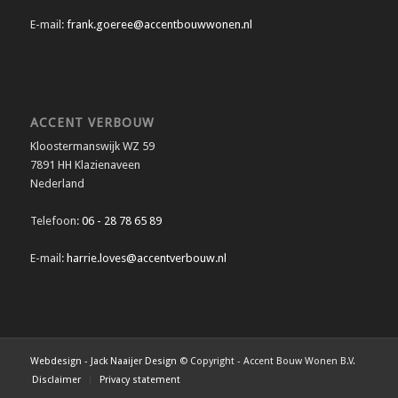
E-mail:
frank.goeree@accentbouwwonen.nl
ACCENT VERBOUW
Kloostermanswijk WZ 59
7891 HH Klazienaveen
Nederland
Telefoon:
06 - 28 78 65 89
E-mail:
harrie.loves@accentverbouw.nl
Webdesign - Jack Naaijer Design
© Copyright - Accent Bouw Wonen B.V.
Disclaimer
Privacy statement