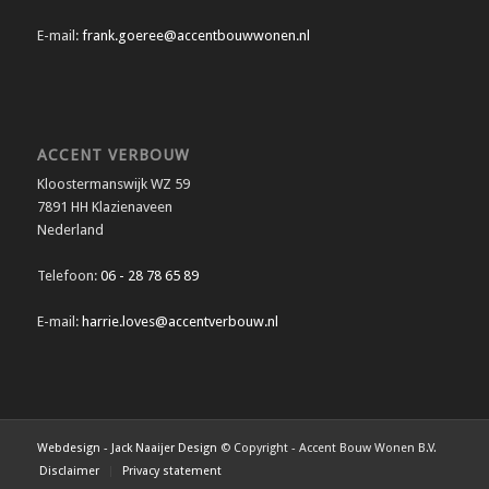
E-mail:
frank.goeree@accentbouwwonen.nl
ACCENT VERBOUW
Kloostermanswijk WZ 59
7891 HH Klazienaveen
Nederland
Telefoon:
06 - 28 78 65 89
E-mail:
harrie.loves@accentverbouw.nl
Webdesign - Jack Naaijer Design
© Copyright - Accent Bouw Wonen B.V.
Disclaimer
Privacy statement