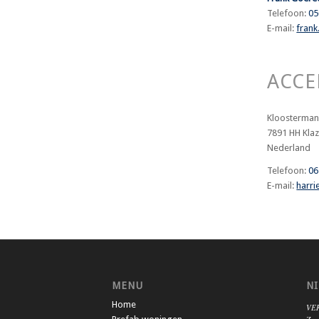
Telefoon:
05
E-mail:
fran
ACC
Kloosterman
7891 HH Kla
Nederland
Telefoon:
06
E-mail:
harri
MENU
N
Home
VER