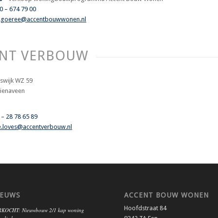
0 – 674 79 00
k.goeree@accentbouwwonen.nl
ENT VERBOUW
swijk WZ 59
zienaveen
 – 28 78 65 89
e.loves@accentverbouw.nl
IEUWS
ACCENT BOUW WONEN
Hoofdstraat 84
KOCHT: Nieuwbouw 2/1 kap woning