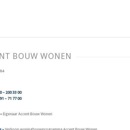
ENT BOUW WONEN
 84
0 – 200 33 00
91 – 71 77 00
 –
Eigenaar Accent Bouw Wonen
e –
Verkoop woningbouwprogramma Accent Bouw Wonen