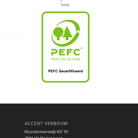
hout.
ACCENT VERBOUW
Kloostermanswijk WZ 59