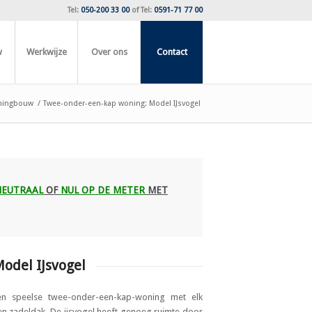
Tel:
050-200 33 00
of
Tel:
0591-71 77 00
w
Werkwijze
Over ons
Contact
ingbouw
/
Twee-onder-een-kap woning: Model IJsvogel
NEUTRAAL
OF
NUL OP DE METER
MET
odel IJsvogel
en speelse twee-onder-een-kap-woning met elk
en zadeldak. De ijsvogel heeft genoeg ruimte door