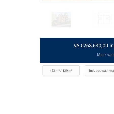
VA €268.630,00 inc
Meer wet
492 m³ / 129 m²
Incl. bouwaanvr