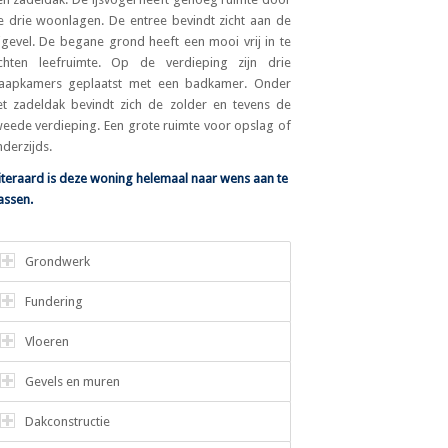
e drie woonlagen. De entree bevindt zicht aan de
ijgevel. De begane grond heeft een mooi vrij in te
ichten leefruimte. Op de verdieping zijn drie
laapkamers geplaatst met een badkamer. Onder
et zadeldak bevindt zich de zolder en tevens de
weede verdieping. Een grote ruimte voor opslag of
nderzijds.
iteraard is deze woning helemaal naar wens aan te
assen.
Grondwerk
Fundering
Vloeren
Gevels en muren
Dakconstructie