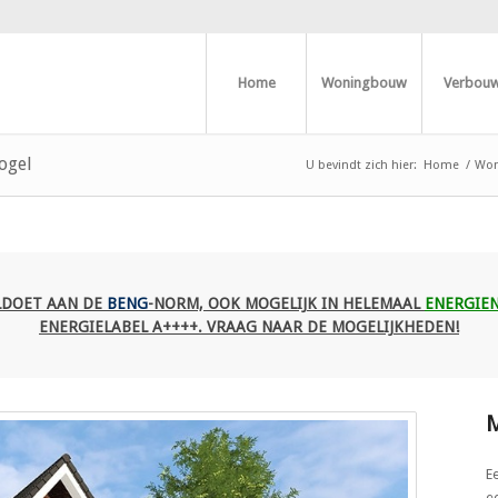
Home
Woningbouw
Verbou
ogel
U bevindt zich hier:
Home
/
Won
LDOET AAN DE
BENG
-NORM, OOK MOGELIJK IN HELEMAAL
ENERGIE
ENERGIELABEL A++++. VRAAG NAAR DE MOGELIJKHEDEN!
M
E
e