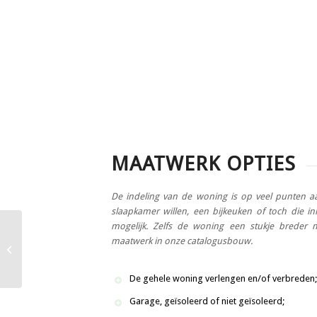
MAATWERK OPTIES
De indeling van de woning is op veel punten a
slaapkamer willen, een bijkeuken of toch die i
mogelijk. Zelfs de woning een stukje breder 
maatwerk in onze catalogusbouw.
Twee-onder-een-kap-
woning: Model Merel
De gehele woning verlengen en/of verbreden;
Garage, geïsoleerd of niet geïsoleerd;