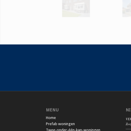
MENU
N
Home
VER
Prefab woningen
Zor
Twee-onder-één-kap-woningen