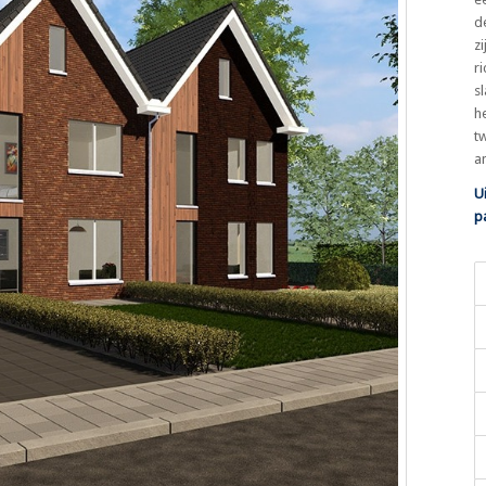
d
z
r
s
h
t
a
U
p