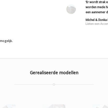
‘Er wordt strak
worden mede hi
een aannemer di
Michel & Ilonka
Lieten een Acce
 mogelijk
.
Gerealiseerde modellen