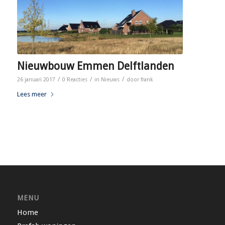
Nieuwbouw Emmen Delftlanden
/
/
/
26 januari 2017
0 Reacties
in
Nieuws
door
frank
Lees meer
MENU
Home