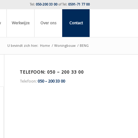
Tel:
050-200 33 00
of
Tel:
0591-71 77 00
w
Werkwijze
Over ons
Contact
U bevindt zich hier:
Home
/
Woningbouw
/
BENG
TELEFOON: 050 – 200 33 00
Telefoon:
050 – 200 33 00