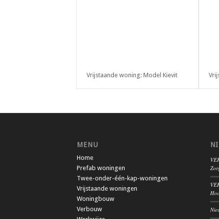
Vrijstaande woning: Model Kievit
Vri
MENU
N
Home
VER
Prefab woningen
Zor
Twee-onder-één-kap-woningen
VER
Vrijstaande woningen
Hoo
Woningbouw
Verbouw
Nie