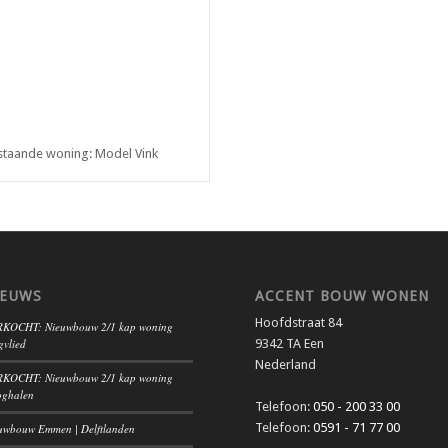
jstaande woning: Model Vink
IEUWS
ACCENT BOUW WONEN
Hoofdstraat 84
KOCHT: Nieuwbouw 2/1 kap woning
gvlied
9342 TA Een
Nederland
KOCHT: Nieuwbouw 2/1 kap woning
ghalen
Telefoon:
050 - 200 33 00
Telefoon:
0591 - 71 77 00
uwbouw Emmen | Delftlanden