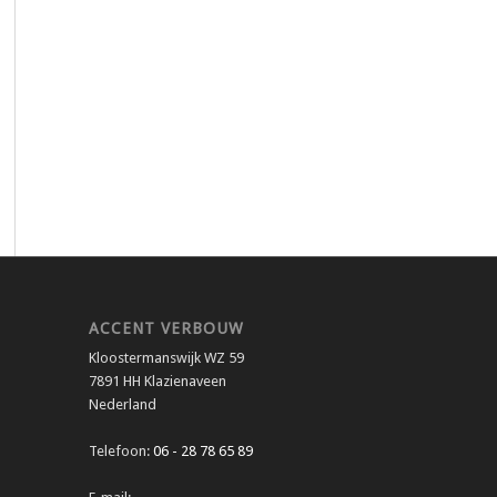
ACCENT VERBOUW
Kloostermanswijk WZ 59
7891 HH Klazienaveen
Nederland
Telefoon:
06 - 28 78 65 89