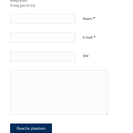
Meepraten?
Draag gerust bij!
*
Naam
*
E-mail
Site