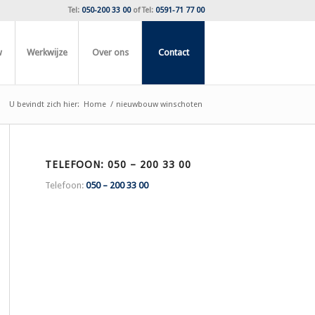
Tel:
050-200 33 00
of
Tel:
0591-71 77 00
w
Werkwijze
Over ons
Contact
U bevindt zich hier:
Home
/
nieuwbouw winschoten
TELEFOON: 050 – 200 33 00
Telefoon:
050 – 200 33 00