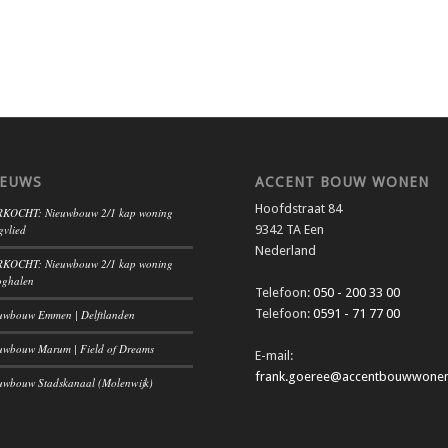
IEUWS
ACCENT BOUW WONEN
Hoofdstraat 84
KOCHT: Nieuwbouw 2/1 kap woning
gvlied
9342 TA Een
Nederland
KOCHT: Nieuwbouw 2/1 kap woning
ghalen
Telefoon:
050 - 200 33 00
Telefoon:
0591 - 71 77 00
uwbouw Emmen | Delftlanden
uwbouw Marum | Field of Dreams
E-mail:
frank.goeree@accentbouwwonen
uwbouw Stadskanaal (Molenwijk)