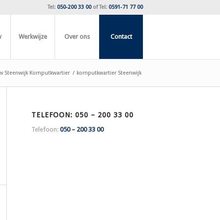
Tel:
050-200 33 00
of
Tel:
0591-71 77 00
w
Werkwijze
Over ons
Contact
 Steenwijk Kornputkwartier
/
kornputkwartier Steenwijk
TELEFOON: 050 – 200 33 00
Telefoon:
050 – 200 33 00