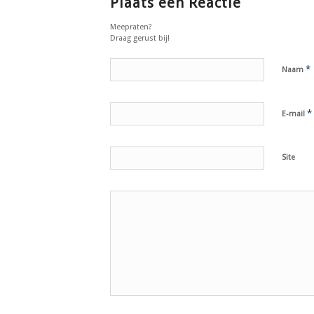
Plaats een Reactie
Meepraten?
Draag gerust bij!
*
Naam
*
E-mail
Site