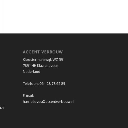
ACCENT VERBOUW
Kloostermanswijk WZ 59
7891 HH Klazienaveen
Nederland
Telefoon:
06 - 28 78 65 89
E-mail:
harrie.loves@accentverbouw.nl
.nl