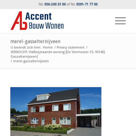
Tel:
050-200 33 00
of
Tel:
0591-71 77 00
merel-gasselternijveen
U bevindt zich hier:
Home
/
Privacy statement
/
VERKOCHT: Halfvrijstaande woning [De Viermaster 35, 9514EJ
Gasselternijveen]
/
merel-gasselternijveen