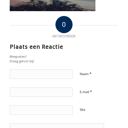
0
ANTWOORDEN
Plaats een Reactie
Meepraten?
Draag gerust bij!
*
Naam
*
E-mail
Site