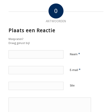
0
ANTWOORDEN
Plaats een Reactie
Meepraten?
Draag gerust bij!
*
Naam
*
E-mail
Site