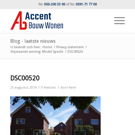
Tel:
050-200 33 00
of
Tel:
0591-71 77 00
Blog - laatste nieuws
U bevindt zich hier:
Home
/
Privacy statement
/
Vrijstaande woning: Model Specht
/
DSC00520
DSC00520
/
/
25 augustus 2016
0 Reacties
door
frank