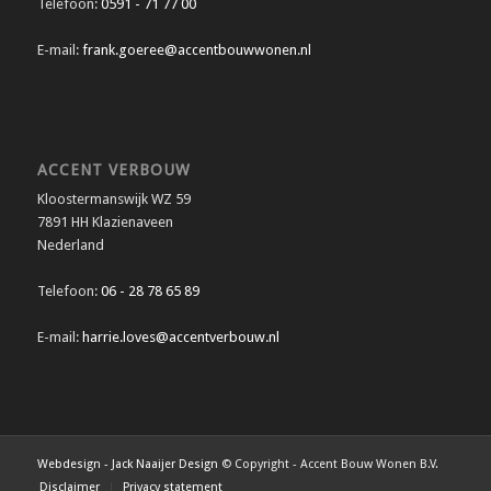
Telefoon:
0591 - 71 77 00
E-mail:
frank.goeree@accentbouwwonen.nl
ACCENT VERBOUW
Kloostermanswijk WZ 59
7891 HH Klazienaveen
Nederland
Telefoon:
06 - 28 78 65 89
E-mail:
harrie.loves@accentverbouw.nl
Webdesign - Jack Naaijer Design
© Copyright - Accent Bouw Wonen B.V.
Disclaimer
Privacy statement