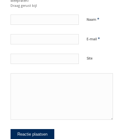
Meepraten?
Draag gerust bij!
*
Naam
*
E-mail
Site