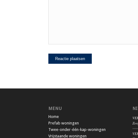
MENU
N
Home
VER
Prefab woningen
Zor
Twee-onder-één-kap-woningen
VER
Vrijstaande woningen