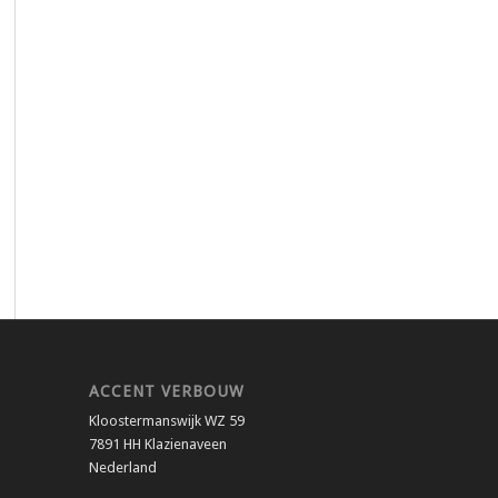
ACCENT VERBOUW
Kloostermanswijk WZ 59
7891 HH Klazienaveen
Nederland