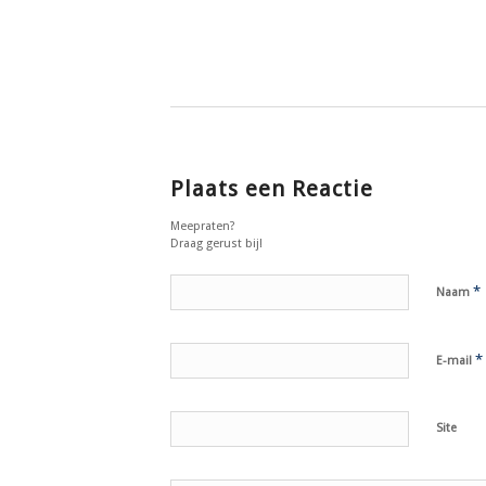
Plaats een Reactie
Meepraten?
Draag gerust bij!
*
Naam
*
E-mail
Site