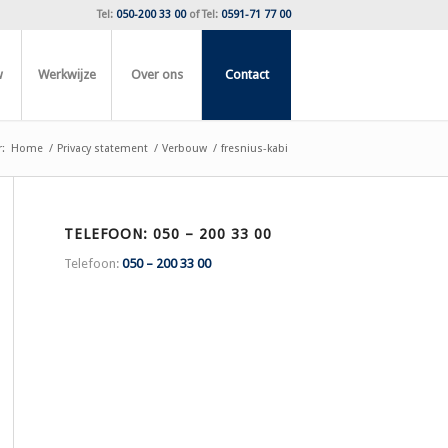
Tel:
050-200 33 00
of
Tel:
0591-71 77 00
w
Werkwijze
Over ons
Contact
:
Home
/
Privacy statement
/
Verbouw
/
fresnius-kabi
TELEFOON: 050 – 200 33 00
Telefoon:
050 – 200 33 00