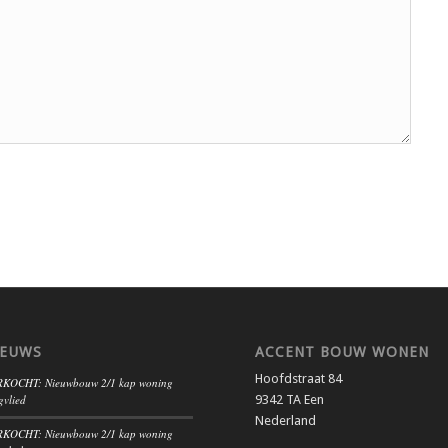
IEUWS
ACCENT BOUW WONEN
Hoofdstraat 84
KOCHT: Nieuwbouw 2/1 kap woning
gvlied
9342 TA Een
Nederland
KOCHT: Nieuwbouw 2/1 kap woning