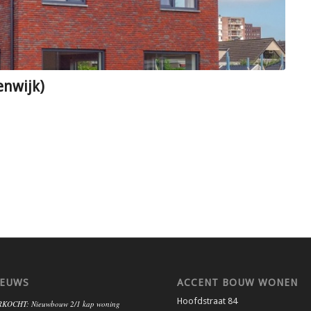
nwijk)
IEUWS
ACCENT BOUW WONEN
Hoofdstraat 84
KOCHT: Nieuwbouw 2/1 kap woning