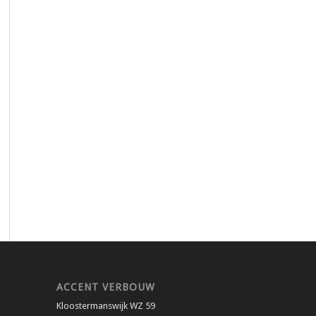
ACCENT VERBOUW
Kloostermanswijk WZ 59