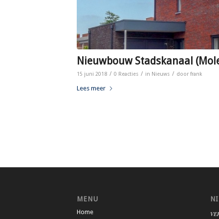
Nieuwbouw Stadskanaal (Mole
/
/
/
15 juni 2018
0 Reacties
in
Nieuws
door
frank
Lees meer
MENU
N
Home
VER