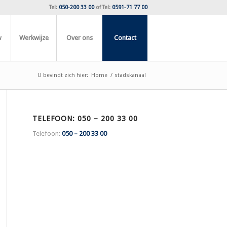
Tel:
050-200 33 00
of
Tel:
0591-71 77 00
w
Werkwijze
Over ons
Contact
U bevindt zich hier:
Home
/
stadskanaal
TELEFOON: 050 – 200 33 00
Telefoon:
050 – 200 33 00