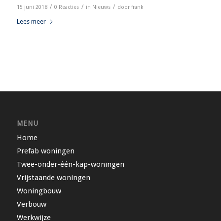
/
/
/
15 juni 2018
0 Reacties
in
Nieuws
door
frank
Lees meer
MENU
Home
Prefab woningen
Twee-onder-één-kap-woningen
Vrijstaande woningen
Woningbouw
Verbouw
Werkwijze