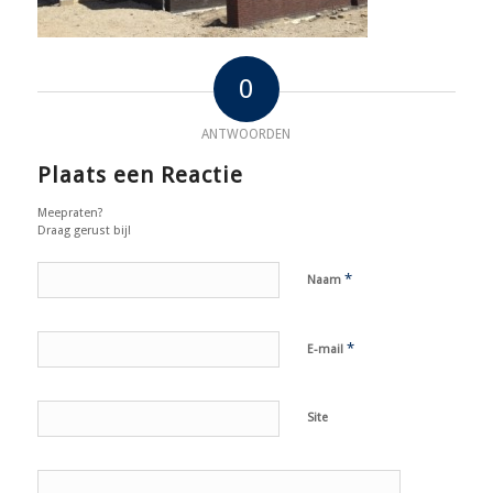
0
ANTWOORDEN
Plaats een Reactie
Meepraten?
Draag gerust bij!
*
Naam
*
E-mail
Site