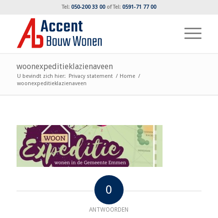
Tel:
050-200 33 00
of
Tel:
0591-71 77 00
woonexpeditieklazienaveen
U bevindt zich hier:
Privacy statement
/
Home
/
woonexpeditieklazienaveen
0
ANTWOORDEN