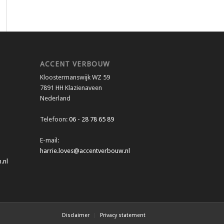
ACCENT VERBOUW
Kloostermanswijk WZ 59
7891 HH Klazienaveen
Nederland
Telefoon:
06 - 28 78 65 89
E-mail:
harrie.loves@accentverbouw.nl
.nl
Disclaimer
Privacy statement