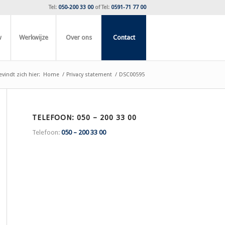
Tel:
050-200 33 00
of
Tel:
0591-71 77 00
w
Werkwijze
Over ons
Contact
vindt zich hier:
Home
/
Privacy statement
/
DSC00595
TELEFOON: 050 – 200 33 00
Telefoon:
050 – 200 33 00