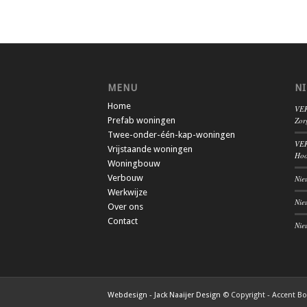
MENU
N
Home
VER
Prefab woningen
Zor
Twee-onder-één-kap-woningen
VER
Vrijstaande woningen
Hoo
Woningbouw
Verbouw
Nie
Werkwijze
Nie
Over ons
Contact
Nie
Webdesign - Jack Naaijer Design
© Copyright - Accent B