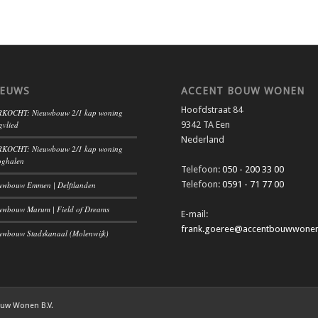
IEUWS
ACCENT BOUW WONEN
Hoofdstraat 84
KOCHT: Nieuwbouw 2/1 kap woning
gvlied
9342 TA Een
Nederland
KOCHT: Nieuwbouw 2/1 kap woning
ghalen
Telefoon:
050 - 200 33 00
Telefoon:
0591 - 71 77 00
uwbouw Emmen | Delftlanden
uwbouw Marum | Field of Dreams
E-mail:
frank.goeree@accentbouwwonen
uwbouw Stadskanaal (Molenwijk)
ouw Wonen B.V.