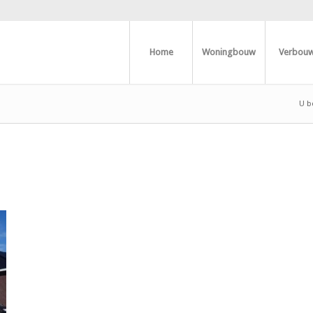
Home
Woningbouw
Verbou
U be