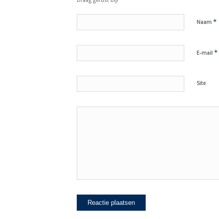
Draag gerust bij!
*
Naam
*
E-mail
Site