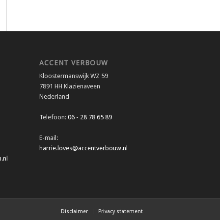
ACCENT VERBOUW
Kloostermanswijk WZ 59
7891 HH Klazienaveen
Nederland
Telefoon:
06 - 28 78 65 89
E-mail:
harrie.loves@accentverbouw.nl
.nl
Disclaimer
Privacy statement