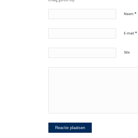
Draag gerust bij!
*
Naam
*
E-mail
Site