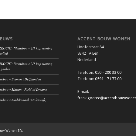
IEUWS
ACCENT BOUW WONEN
Hoofdstraat 84
KOCHT: Nieuwbouw 2/1 kap woning
gvlied
9342 TA Een
Nederland
KOCHT: Nieuwbouw 2/1 kap woning
ghalen
Telefoon:
050 - 200 33 00
Telefoon:
0591 - 71 77 00
uwbouw Emmen | Delftlanden
uwbouw Marum | Field of Dreams
E-mail:
frank.goeree@accentbouwwonen
uwbouw Stadskanaal (Molenwijk)
ouw Wonen B.V.