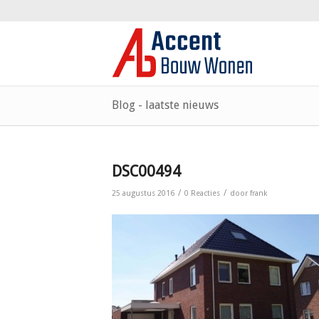
Blog - laatste nieuws
DSC00494
/
/
25 augustus 2016
0 Reacties
door
frank