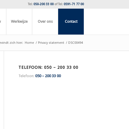
Tel:
050-200 33 00
of
Tel:
0591-71 77 00
w
Werkwijze
Over ons
Contact
vindt zich hier:
Home
/
Privacy statement
/
DSC00494
TELEFOON: 050 – 200 33 00
Telefoon:
050 – 200 33 00