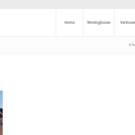
Home
Woningbouw
Verbou
U be