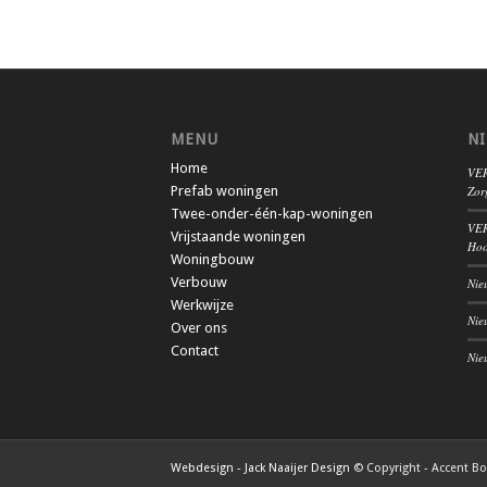
MENU
N
Home
VER
Prefab woningen
Zor
Twee-onder-één-kap-woningen
VER
Vrijstaande woningen
Hoo
Woningbouw
Verbouw
Nie
Werkwijze
Nie
Over ons
Contact
Nie
Webdesign - Jack Naaijer Design
© Copyright - Accent B