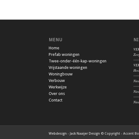
MENU
N
Home
VER
Prefab woningen
Zor
Twee-onder-één-kap-woningen
VER
Vrijstaande woningen
Hoo
Woningbouw
Verbouw
Nie
Werkwijze
Nie
Over ons
Contact
Nie
Webdesign - Jack Naaijer Design
© Copyright - Accent B