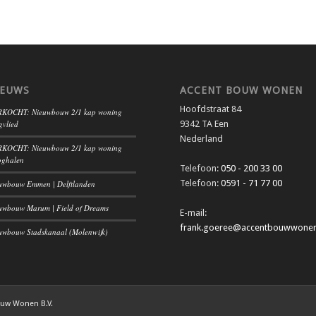
IEUWS
ACCENT BOUW WONEN
Hoofdstraat 84
KOCHT: Nieuwbouw 2/1 kap woning
gvlied
9342 TA Een
Nederland
KOCHT: Nieuwbouw 2/1 kap woning
ghalen
Telefoon:
050 - 200 33 00
Telefoon:
0591 - 71 77 00
uwbouw Emmen | Delftlanden
uwbouw Marum | Field of Dreams
E-mail:
frank.goeree@accentbouwwonen
uwbouw Stadskanaal (Molenwijk)
ouw Wonen B.V.