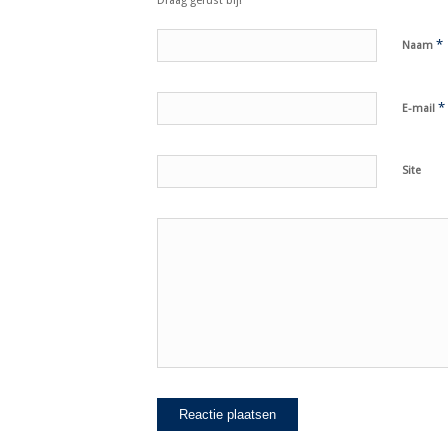
Draag gerust bij!
*
Naam
*
E-mail
Site