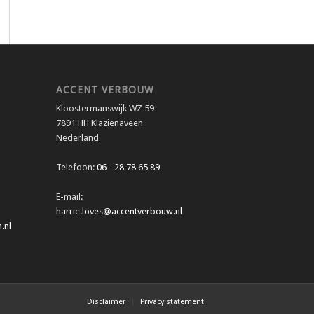
ACCENT VERBOUW
Kloostermanswijk WZ 59
7891 HH Klazienaveen
Nederland
Telefoon:
06 - 28 78 65 89
E-mail:
harrie.loves@accentverbouw.nl
.nl
Disclaimer
Privacy statement