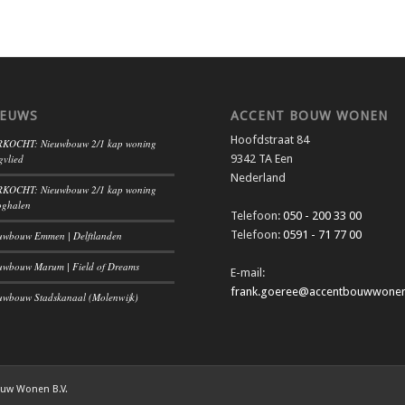
IEUWS
ACCENT BOUW WONEN
Hoofdstraat 84
KOCHT: Nieuwbouw 2/1 kap woning
gvlied
9342 TA Een
Nederland
KOCHT: Nieuwbouw 2/1 kap woning
ghalen
Telefoon:
050 - 200 33 00
Telefoon:
0591 - 71 77 00
uwbouw Emmen | Delftlanden
uwbouw Marum | Field of Dreams
E-mail:
frank.goeree@accentbouwwonen
uwbouw Stadskanaal (Molenwijk)
ouw Wonen B.V.