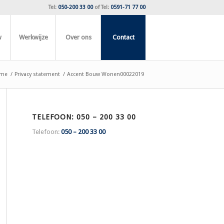
Tel:
050-200 33 00
of
Tel:
0591-71 77 00
w
Werkwijze
Over ons
Contact
me
/
Privacy statement
/
Accent Bouw Wonen00022019
TELEFOON: 050 – 200 33 00
Telefoon:
050 – 200 33 00