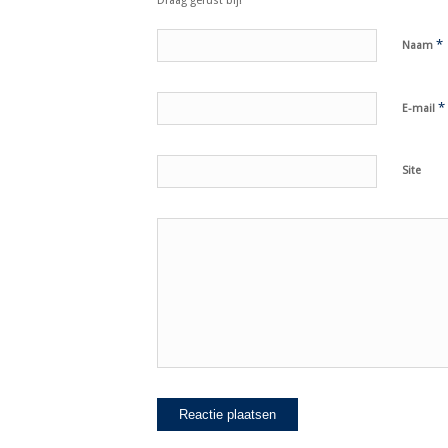
Draag gerust bij!
*
Naam
*
E-mail
Site