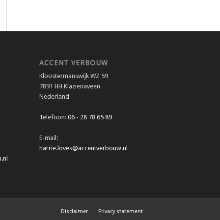
ACCENT VERBOUW
Kloostermanswijk WZ 59
7891 HH Klazienaveen
Nederland
Telefoon:
06 - 28 78 65 89
E-mail:
harrie.loves@accentverbouw.nl
.nl
Disclaimer
Privacy statement