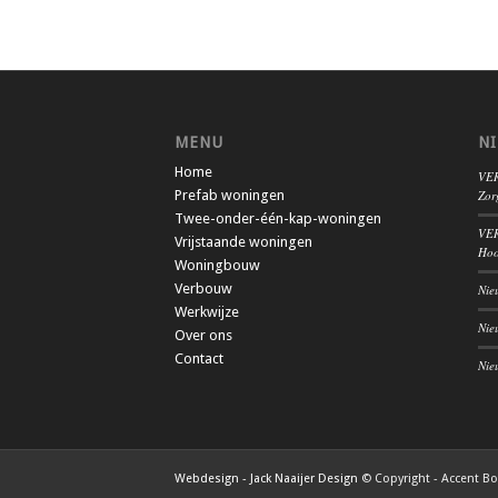
MENU
N
Home
VER
Prefab woningen
Zor
Twee-onder-één-kap-woningen
VER
Vrijstaande woningen
Hoo
Woningbouw
Verbouw
Nie
Werkwijze
Nie
Over ons
Contact
Nie
Webdesign - Jack Naaijer Design
© Copyright - Accent B