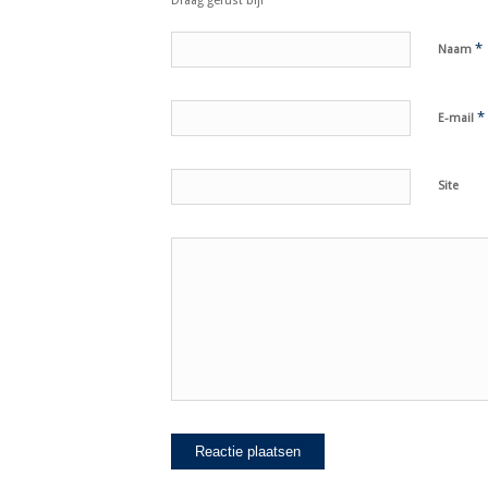
Draag gerust bij!
*
Naam
*
E-mail
Site