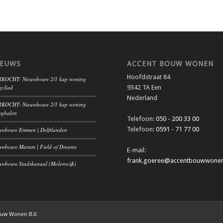
IEUWS
ACCENT BOUW WONEN
Hoofdstraat 84
KOCHT: Nieuwbouw 2/1 kap woning
gvlied
9342 TA Een
Nederland
KOCHT: Nieuwbouw 2/1 kap woning
ghalen
Telefoon:
050 - 200 33 00
Telefoon:
0591 - 71 77 00
uwbouw Emmen | Delftlanden
uwbouw Marum | Field of Dreams
E-mail:
frank.goeree@accentbouwwonen
uwbouw Stadskanaal (Molenwijk)
ouw Wonen B.V.