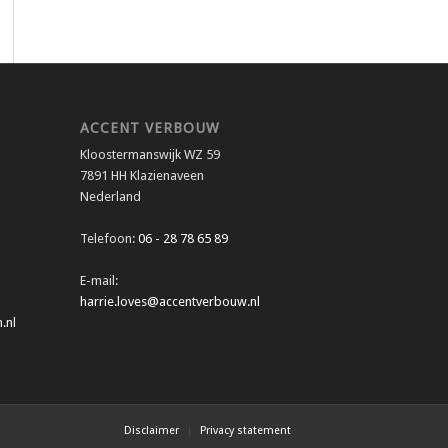
ACCENT VERBOUW
Kloostermanswijk WZ 59
7891 HH Klazienaveen
Nederland
Telefoon:
06 - 28 78 65 89
E-mail:
harrie.loves@accentverbouw.nl
.nl
Disclaimer
Privacy statement