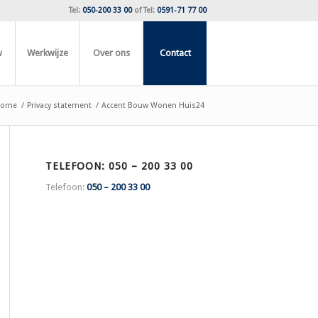
Tel:
050-200 33 00
of
Tel:
0591-71 77 00
w
Werkwijze
Over ons
Contact
ome
/
Privacy statement
/
Accent Bouw Wonen Huis24
TELEFOON: 050 – 200 33 00
Telefoon:
050 – 200 33 00