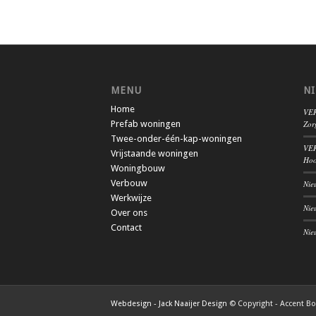
MENU
N
Home
VER
Prefab woningen
Zor
Twee-onder-één-kap-woningen
VER
Vrijstaande woningen
Hoo
Woningbouw
Verbouw
Nie
Werkwijze
Nie
Over ons
Contact
Nie
Webdesign - Jack Naaijer Design
© Copyright - Accent B