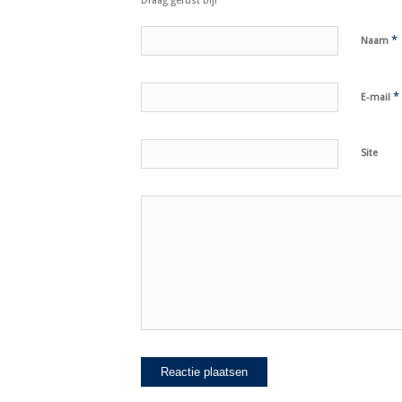
Draag gerust bij!
*
Naam
*
E-mail
Site