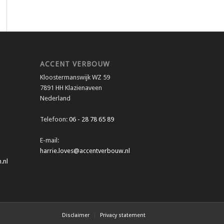
ACCENT VERBOUW
Kloostermanswijk WZ 59
7891 HH Klazienaveen
Nederland
Telefoon:
06 - 28 78 65 89
E-mail:
harrie.loves@accentverbouw.nl
.nl
Disclaimer
Privacy statement