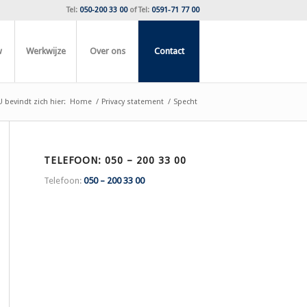
Tel:
050-200 33 00
of
Tel:
0591-71 77 00
w
Werkwijze
Over ons
Contact
U bevindt zich hier:
Home
/
Privacy statement
/
Specht
TELEFOON: 050 – 200 33 00
Telefoon:
050 – 200 33 00