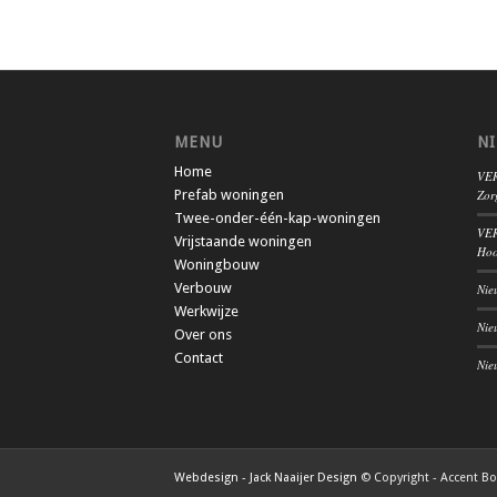
MENU
N
Home
VER
Prefab woningen
Zor
Twee-onder-één-kap-woningen
VER
Vrijstaande woningen
Hoo
Woningbouw
Verbouw
Nie
Werkwijze
Nie
Over ons
Contact
Nie
Webdesign - Jack Naaijer Design
© Copyright - Accent B