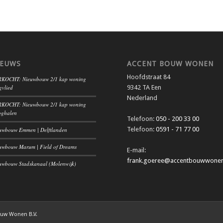
IEUWS
ACCENT BOUW WONEN
Hoofdstraat 84
KOCHT: Nieuwbouw 2/1 kap woning
gvlied
9342 TA Een
Nederland
KOCHT: Nieuwbouw 2/1 kap woning
ghalen
Telefoon:
050 - 200 33 00
Telefoon:
0591 - 71 77 00
uwbouw Emmen | Delftlanden
uwbouw Marum | Field of Dreams
E-mail:
frank.goeree@accentbouwwonen
uwbouw Stadskanaal (Molenwijk)
ouw Wonen B.V.