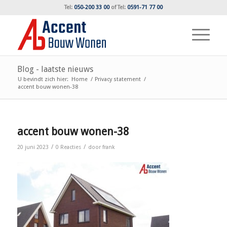
Tel:
050-200 33 00
of
Tel:
0591-71 77 00
Blog - laatste nieuws
U bevindt zich hier:
Home
/
Privacy statement
/
accent bouw wonen-38
accent bouw wonen-38
/
/
20 juni 2023
0 Reacties
door
frank