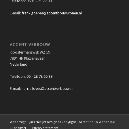
Telefoon:
0591 - 71 77 00
E-mail:
frank.goeree@accentbouwwonen.nl
ACCENT VERBOUW
Kloostermanswijk WZ 59
7891 HH Klazienaveen
Nederland
Telefoon:
06 - 28 78 65 89
E-mail:
harrie.loves@accentverbouw.nl
Webdesign - Jack Naaijer Design
© Copyright - Accent Bouw Wonen B.V.
Disclaimer
Privacy statement